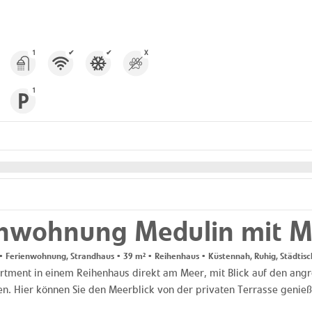
1
✔
✔
X
1
enwohnung Medulin mit M
 Ferienwohnung, Strandhaus • 39 m² • Reihenhaus • Küstennah, Ruhig, Städtisc
artment in einem Reihenhaus direkt am Meer, mit Blick auf den angr
ien. Hier können Sie den Meerblick von der privaten Terrasse genieße