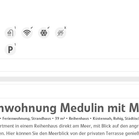
1
✔
✔
X
1
enwohnung Medulin mit M
 Ferienwohnung, Strandhaus • 39 m² • Reihenhaus • Küstennah, Ruhig, Städtisc
artment in einem Reihenhaus direkt am Meer, mit Blick auf den angr
ien. Hier können Sie den Meerblick von der privaten Terrasse genieße