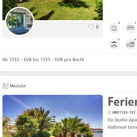
3
1
0
✔
✔
Ab 1333.– EUR bis 1333.– EUR pro Nacht
Medulin
Feri
HR01120-127 •
Ein Studio-Ap
Halbinsel Istr