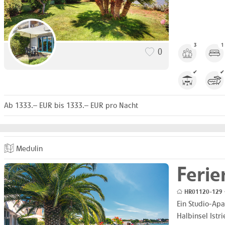
3
1
0
✔
✔
Ab 1333.– EUR bis 1333.– EUR pro Nacht
Medulin
Feri
HR01120-129 •
Ein Studio-Ap
Halbinsel Istr