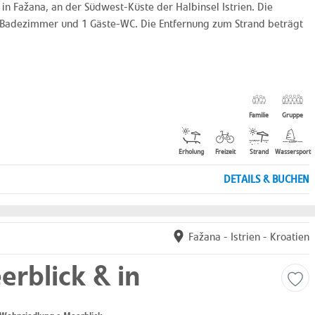
n Fažana, an der Südwest-Küste der Halbinsel Istrien. Die
 3 Badezimmer und 1 Gäste-WC. Die Entfernung zum Strand beträgt
Familie
Gruppe
Erholung
Freizeit
Strand
Wassersport
DETAILS & BUCHEN
Fažana
-
Istrien
-
Kroatien
rblick & in