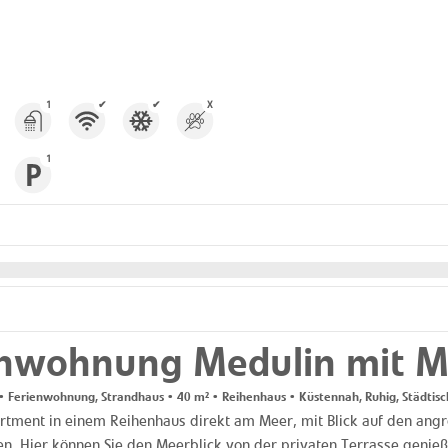
1
✔
✔
X
1
enwohnung Medulin mit M
 Ferienwohnung, Strandhaus • 40 m² • Reihenhaus • Küstennah, Ruhig, Städtisc
artment in einem Reihenhaus direkt am Meer, mit Blick auf den angr
ien. Hier können Sie den Meerblick von der privaten Terrasse genieße