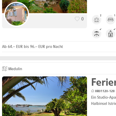
2
1
0
✔
✔
Ab 64.– EUR bis 96.– EUR pro Nacht
Medulin
Feri
HR01120-128 •
Ein Studio-Ap
Halbinsel Istr