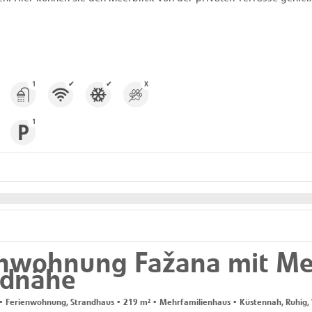
1
✔
✔
X
1
nwohnung Fažana mit Mee
ndnähe
 Ferienwohnung, Strandhaus • 219 m² • Mehrfamilienhaus • Küstennah, Ruhig,