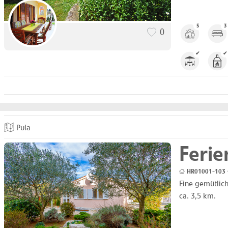
5
3
0
✔
✔
Pula
Feri
HR01001-103 •
Eine gemütlich
ca. 3,5 km.