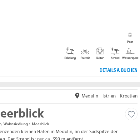
Paar
Erholung
Freizeit
Kultur
Strand
Wassersport
DETAILS & BUCHEN
Medulin
-
Istrien
-
Kroatien
eerblick
h, Wohnsiedlung • Meerblick
enzenden kleinen Hafen in Medulin, an der Südspitze der
n. Der Strand ist nur ca. 390 m entfernt.