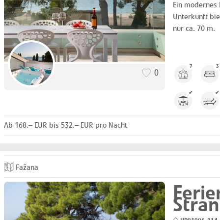
Ein modernes F
Unterkunft bi
nur ca. 70 m.
7
3
0
✔
✔
Ab 168.– EUR bis 532.– EUR pro Nacht
Fažana
Ferie
Stra