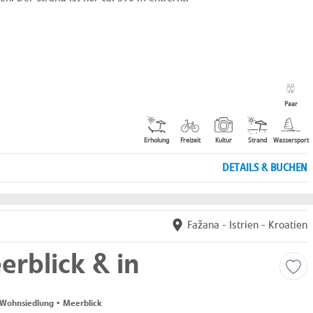
Paar
Erholung
Freizeit
Kultur
Strand
Wassersport
DETAILS & BUCHEN
Fažana
-
Istrien
-
Kroatien
rblick & in
 Wohnsiedlung • Meerblick