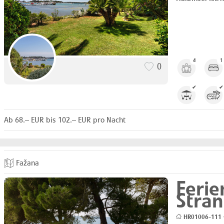
4
1
0
✔
✔
Ab 68.– EUR bis 102.– EUR pro Nacht
Fažana
Ferie
Stra
HR01006-111 •