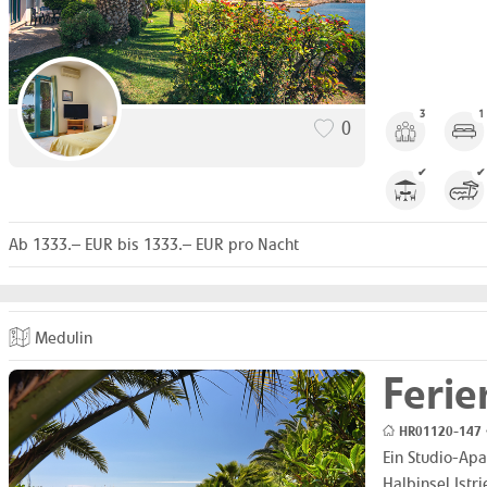
3
1
0
✔
✔
Ab 1333.– EUR bis 1333.– EUR pro Nacht
Medulin
Feri
HR01120-147 •
Ein Studio-Ap
Halbinsel Istr