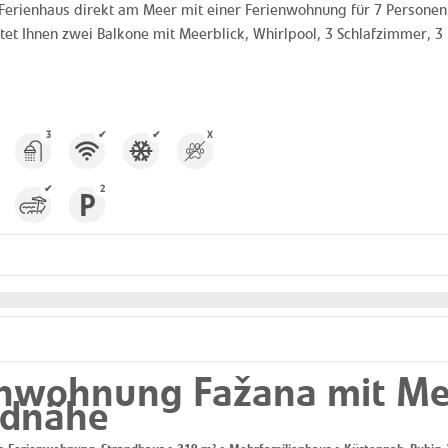
erienhaus direkt am Meer mit einer Ferienwohnung für 7 Personen i
etet Ihnen zwei Balkone mit Meerblick, Whirlpool, 3 Schlafzimmer,
3
✔
✔
X
✔
2
nwohnung Fažana mit Mee
ndnähe