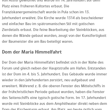
von Assisi gewidmet und wurde im 14. Jahrhundert auf dem
Platz eines früheren Kultortes erbaut. Die
Franziskanergemeinschaft wurde in Pula schon im 13.
Jahrhundert erwähnt. Die Kirche wurde 1314 als bescheidener
und einfacher Bau im spätromanischen Stil mit gotischen
Zierdetails erbaut. Die feine Bearbeitung der Steinblöcken, aus
denen die Wände gebaut wurden, zeugt von der Kunstfertigkeit
der Baumeister die am Bau beteiligt waren.
Dom der Maria Himmelfahrt
Der Dom der Maria Himmelfahrt befindet sich in der Nähe des
Forum und gleich neben der Hauptstraße am Hafen. Entstanden
ist der Dom im 4. bis 5. Jahrhundert. Das Gebäude wurde immer
wieder in den Jahrhunderten zerstört, neu aufgebaut und
erweitert. Während z. B. die oberen Fenster des Mittelschiffs in
der frühchristlichen Periode gebaut wurden, haben die Fenster
des Seitenschiffs eine typisch gotische Form. Im 17. Jahrhundert
wurde mit Steinblöcke aus dem Amphitheater direkt neben dem
Dom der Kirchenturm erbaut. Am Platz, wo heute östlich vom