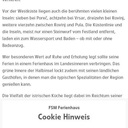
Vor der Westküste liegen auch die berühmten vielen kleinen
Inseln: sieben bei Poreč, achtzehn bei Vrsar, dreizehn bei Rovinj,
weitere vierzehn zwischen Rovinj und Pula. Die Küstenlinie und
die Inseln, meist nur einen Steinwurf vom Festland entfernt,
laden ein zum Wassersport und Baden – ob mit oder ohne
Badeanzug.
Wer besonderen Wert auf Ruhe und Erholung legt sollte seine
Ferien in einem Ferienhaus im Landesinneren verbringen. Das
grüne Innere der Halbinsel lockt zudem mit seinen ländlichen
Gasthöfen, in denen man die typischen Spezialitäten der Region
genießen kann.
Die Vielfalt der istrischen Küche liegt dabei im Reichtum seiner
Geschichte und zahlreicher fremder Einflüsse, die auch heute
FSM Ferienhaus
noch in vielen Gerichten zu erkennen sind. In der kulinarischen
Cookie Hinweis
Tradition Istriens sind Elemente der italienischen (vor allem
venezianischen), mitteleuropäischen (Österreich und Ungarn)