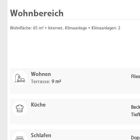
Wohnbereich
Wohnfläche:
65 m²
• Internet, Klimaanlage •
Klimaanlagen:
2
Wohnen
Flie
Terrasse:
9 m²
Küche
Back
Tief
Schlafen
Dopp