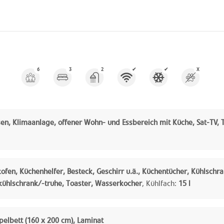
6
3
2
✔
✔
X
sen, Klimaanlage, offener Wohn- und Essbereich mit Küche, Sat-TV, 
ofen, Küchenhelfer, Besteck, Geschirr u.ä., Küchentücher, Kühlschr
kühlschrank/-truhe, Toaster, Wasserkocher
,
Kühlfach:
15 l
elbett (160 x 200 cm), Laminat