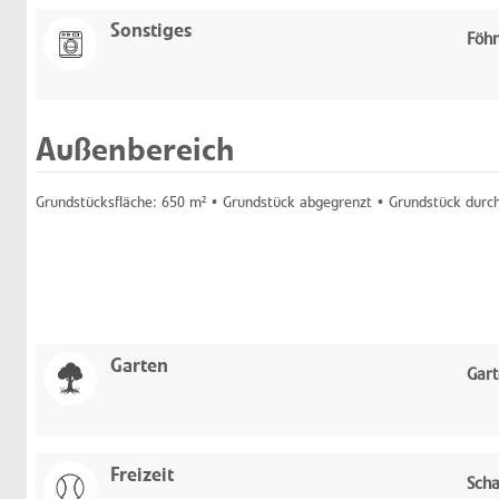
Sonstiges
Föh
Außenbereich
Grundstücksfläche:
650 m²
• Grundstück abgegrenzt • Grundstück durc
Garten
Gart
Freizeit
Scha