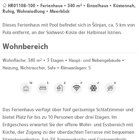
HR01108-100 • Ferienhaus • 340 m² • Einzelhaus • Küstennah,
Ruhig, Wohnsiedlung • Meerblick
Dieses Ferienhaus mit Pool befindet sich in Štinjan, ca. 5 km von
Pula entfernt, an der Südwest-Küste der Halbinsel Istrien.
Wohnbereich
Wohnfläche:
340 m²
• 3 Etagen • Haupt- und Nebengebäude •
Heizung, Nichtraucher, Safe •
Klimaanlagen:
5
10
5
4
✔
✔
X
Das Ferienhaus verfügt über fünf geräumige Schlafzimmer und
bietet Platz für bis zu 10 Personen über drei Etagen. Im
Erdgeschoss erwartet Sie der offene Wohn- und Essbereich mit
Küche, der Zugang zu der überdachten Terrasse mit bequemen
Sitzgelegenheiten, Sat-TV, Sommerküche und Gartenmöbeln