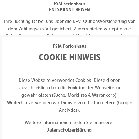
FSM Ferienhaus
ENTSPANNT REISEN
Ihre Buchung ist bei uns über die R+V Kautionsversicherung vor
dem Zahlungsausfall gesichert. Zudem bieten wir optionale
Reise-Rücktritt und Reiseabbruch Versicherungen über Hanse
Merkur an.
FSM Ferienhaus
COOKIE HINWEIS
Diese Webseite verwendet Cookies. Diese dienen
ausschließlich dazu die Funktion der Webseite zu
FSM Ferienhaus
ENTSPANNT ERHOLEN
gewährleisten (Suche, Merkliste & Warenkorb).
Weiterhin verwenden wir Dienste von Drittanbietern (Google
Wir verfügen über eine langjährige Erfahrung im Bereich der
Analytics).
Ferienhausvermittlung und bieten Ihnen nur ausgewählte
Objekte für einen möglichst angenehmen Urlaub an.
Weitere Informationen finden Sie in unserer
Datenschutzerklärung
.